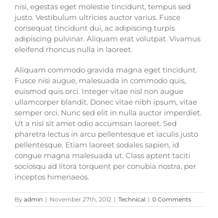
nisi, egestas eget molestie tincidunt, tempus sed
justo. Vestibulum ultricies auctor varius. Fusce
consequat tincidunt dui, ac adipiscing turpis
adipiscing pulvinar. Aliquam erat volutpat. Vivamus
eleifend rhoncus nulla in laoreet.
Aliquam commodo gravida magna eget tincidunt.
Fusce nisi augue, malesuada in commodo quis,
euismod quis orci. Integer vitae nisl non augue
ullamcorper blandit. Donec vitae nibh ipsum, vitae
semper orci. Nunc sed elit in nulla auctor imperdiet.
Ut a nisl sit amet odio accumsan laoreet. Sed
pharetra lectus in arcu pellentesque et iaculis justo
pellentesque. Etiam laoreet sodales sapien, id
congue magna malesuada ut. Class aptent taciti
sociosqu ad litora torquent per conubia nostra, per
inceptos himenaeos.
By
admin
|
November 27th, 2012
|
Technical
|
0 Comments