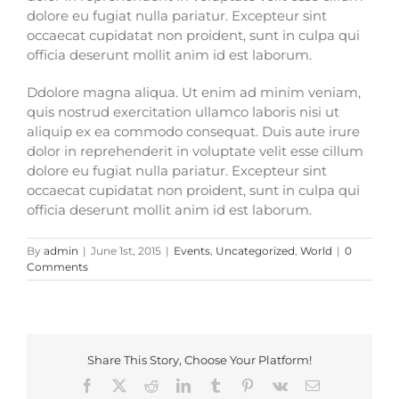
dolore eu fugiat nulla pariatur. Excepteur sint
occaecat cupidatat non proident, sunt in culpa qui
officia deserunt mollit anim id est laborum.
Ddolore magna aliqua. Ut enim ad minim veniam,
quis nostrud exercitation ullamco laboris nisi ut
aliquip ex ea commodo consequat. Duis aute irure
dolor in reprehenderit in voluptate velit esse cillum
dolore eu fugiat nulla pariatur. Excepteur sint
occaecat cupidatat non proident, sunt in culpa qui
officia deserunt mollit anim id est laborum.
By
admin
|
June 1st, 2015
|
Events
,
Uncategorized
,
World
|
0
Comments
Share This Story, Choose Your Platform!
Facebook
X
Reddit
LinkedIn
Tumblr
Pinterest
Vk
Email